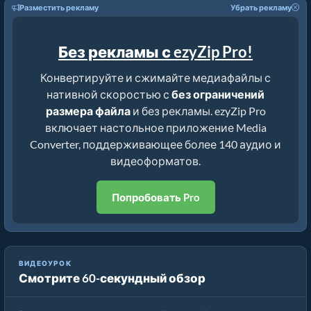
Разместить рекламу
Убрать рекламу
Без рекламы с ezyZip Pro!
Конвертируйте и сжимайте медиафайлы с
нативной скоростью с
без ограничений
размера файла
и без рекламы. ezyZip Pro
включает настольное приложение Media
Converter, поддерживающее более 140 аудио и
видеоформатов.
Попробовать Pro
ВИДЕОУРОК
Смотрите 60-секундный обзор
Как конвертировать медиафайлы