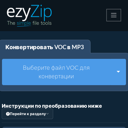
Архивируйте
Конвертировать VOC в MP3
Pаспаковывайте
Конвертировать
Выберите файл VOC для
Togg
конвертации
Другие инструменты
Инструкции по преобразованию ниже
Перейти к разделу