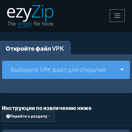
Архивируйте
Откройте файл VPK
Pаспаковывайте
Конвертировать
Togg
Выберите VPK файл для открытия
Другие инструменты
Инструкции по извлечению ниже
Перейти к разделу