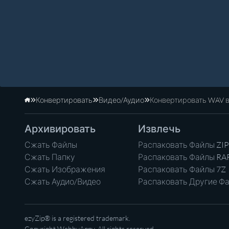
Конвертировать
Видео/Аудио
Конвертировать WAV 
Главная
Архивировать
Извлечь
Сжать Файлы
Распаковать Файлы ZIP
Сжать Папку
Распаковать Файлы RA
Сжать Изображения
Распаковать Файлы 7Z
Сжать Аудио/Видео
Распаковать Другие Ф
ezyZip® is a registered trademark.
Copyright
WebbyAppy
. All rights reserved.