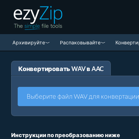
Архивируйте
Pаспаковывайте
Конверти
Конвертировать WAV в AAC
Выберите файл WAV для конвертаци
Инструкции по преобразованию ниже