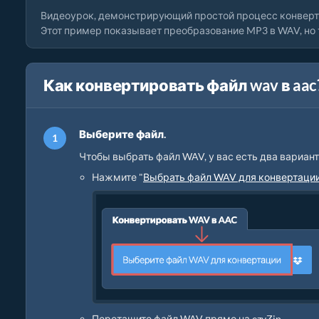
Видеоурок, демонстрирующий простой процесс конверт
Этот пример показывает преобразование MP3 в WAV, но
Как конвертировать файл wav в aac
Выберите файл.
Чтобы выбрать файл WAV, у вас есть два вариант
Нажмите "
Выбрать файл WAV для конвертаци
Перетащите файл WAV прямо на ezyZip