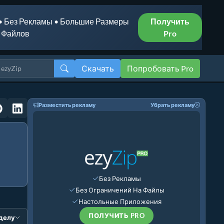
• Без Рекламы • Большие Размеры
Получить
Файлов
Pro
Скачать
Попробовать Pro
Разместить рекламу
Убрать рекламу
Без Рекламы
Без Ограничений На Файлы
Настольные Приложения
ПОЛУЧИТЬ PRO
зделу