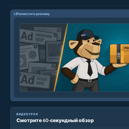
Разместить рекламу
ВИДЕОУРОК
Смотрите 60-секундный обзор
Как конвертировать медиафайлы