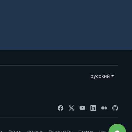
русский
se
Pricing
About us
Privacy policy
Contact
How-to's