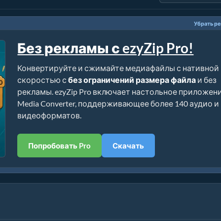
Убрать р
Без рекламы с ezyZip Pro!
Конвертируйте и сжимайте медиафайлы с нативной
скоростью с
без ограничений размера файла
и без
рекламы. ezyZip Pro включает настольное приложен
Media Converter, поддерживающее более 140 аудио и
видеоформатов.
Попробовать Pro
Скачать