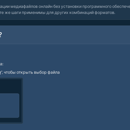
ации медиафайлов онлайн без установки программного обеспече
 те же шаги применимы для других комбинаций форматов.
?
а:
и
", чтобы открыть выбор файла