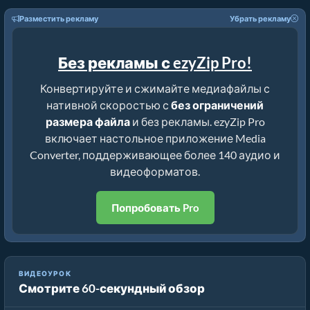
Разместить рекламу
Убрать рекламу
Без рекламы с ezyZip Pro!
Конвертируйте и сжимайте медиафайлы с
нативной скоростью с
без ограничений
размера файла
и без рекламы. ezyZip Pro
включает настольное приложение Media
Converter, поддерживающее более 140 аудио и
видеоформатов.
Попробовать Pro
ВИДЕОУРОК
Смотрите 60-секундный обзор
Как уменьшить MP4 до 16 МБ (Простое руководство)