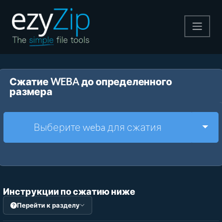
Архивируйте
Сжатие WEBA до определенного
Pаспаковывайте
размера
Конвертировать
Togg
Выберите weba для сжатия
Другие инструменты
Инструкции по сжатию ниже
Перейти к разделу