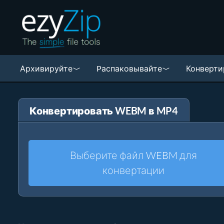
Архивируйте
Pаспаковывайте
Конверти
Конвертировать WEBM в MP4
Выберите файл WEBM для
конвертации