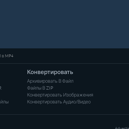
 в MP4
Конвертировать
Архивировать В Файл
R
Файлы В ZIP
Конвертировать Изображения
айлы
Конвертировать Аудио/Видео
Adverti