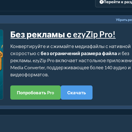
Перейти к ра
Убрать р
Без рекламы с ezyZip Pro!
Конвертируйте и сжимайте медиафайлы с нативной
скоростью с
без ограничений размера файла
и без
рекламы. ezyZip Pro включает настольное приложен
Media Converter, поддерживающее более 140 аудио и
видеоформатов.
Попробовать Pro
Скачать