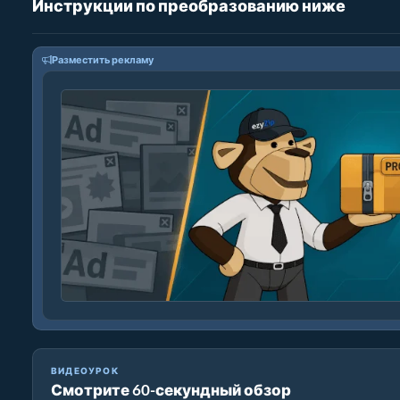
Инструкции по преобразованию ниже
Разместить рекламу
ВИДЕОУРОК
Смотрите 60-секундный обзор
Как Конвертировать WEBM в MP4 за Секунды!