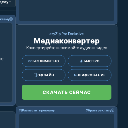
зделу
екламу
ezyZip Pro Exclusive
Медиаконвертер
Конвертируйте и сжимайте аудио и видео
ие
БЕЗЛИМИТНО
БЫСТРО
ОФЛАЙН
ШИФРОВАНИЕ
СКАЧАТЬ СЕЙЧАС
Разместить рекламу
Убрать рекламу