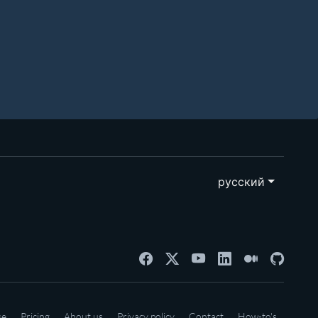
русский
se
Pricing
About us
Privacy policy
Contact
How-to's