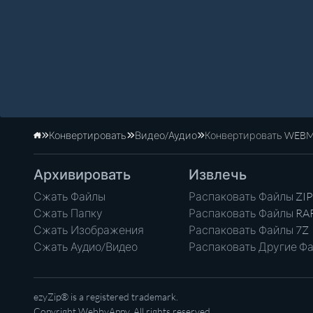
Конвертировать
Видео/Аудио
Конвертировать WEBM
Главная
Архивировать
Извлечь
Сжать Файлы
Распаковать Файлы ZIP
Сжать Папку
Распаковать Файлы RA
Сжать Изображения
Распаковать Файлы 7Z
Сжать Аудио/Видео
Распаковать Другие Ф
ezyZip® is a registered trademark.
Copyright
WebbyAppy
. All rights reserved.