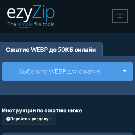
Архивируйте
Сжатие WEBP до 50КБ онлайн
Pаспаковывайте
Конвертировать
Togg
Выберите WEBP для сжатия
Другие инструменты
Инструкции по сжатию ниже
Перейти к разделу