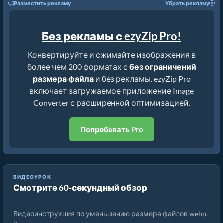
Разместить рекламу
Убрать рекламу
Без рекламы с ezyZip Pro!
Конвертируйте и сжимайте изображения в
более чем 200 форматах с
без ограничений
размера файла
и без рекламы. ezyZip Pro
включает загружаемое приложение Image
Converter с расширенной оптимизацией.
Попробовать Pro
ВИДЕОУРОК
Смотрите 60-секундный обзор
Как Уменьшить Размер Изображений Онлайн
Видеоинструкция по уменьшению размера файлов webp.