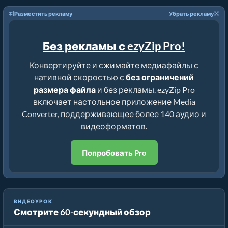
Разместить рекламу
Убрать рекламу
Без рекламы с ezyZip Pro!
Конвертируйте и сжимайте медиафайлы с
нативной скоростью с
без ограничений
размера файла
и без рекламы. ezyZip Pro
включает настольное приложение Media
Converter, поддерживающее более 140 аудио и
видеоформатов.
Попробовать Pro
Как Уменьшить Медиафайлы на Процент (Простое
ВИДЕОУРОК
Смотрите 60-секундный обзор
Руководство)