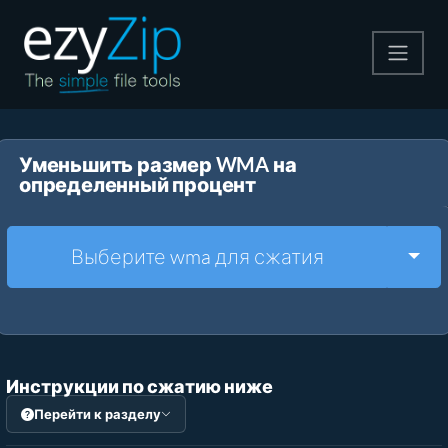
Архивируйте
Уменьшить размер WMA на
Pаспаковывайте
определенный процент
Конвертировать
Togg
Выберите wma для сжатия
Другие инструменты
Инструкции по сжатию ниже
Перейти к разделу