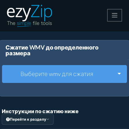
Архивируйте
Сжатие WMV до определенного
Pаспаковывайте
размера
Конвертировать
Togg
Выберите wmv для сжатия
Другие инструменты
Инструкции по сжатию ниже
Перейти к разделу