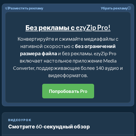
Разместить рекламу
Убрать рекламу
Без рекламы с ezyZip Pro!
Конвертируйте и сжимайте медиафайлы с
нативной скоростью с
без ограничений
размера файла
и без рекламы. ezyZip Pro
включает настольное приложение Media
Converter, поддерживающее более 140 аудио и
видеоформатов.
Попробовать Pro
ВИДЕОУРОК
Смотрите 60-секундный обзор
Как уменьшить MP4 до 16 МБ (Простое руководство)