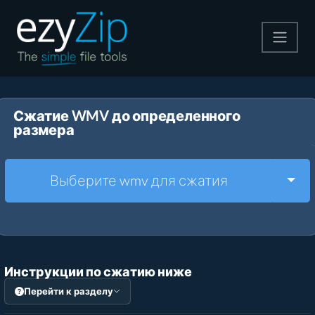
Архивируйте
Сжатие WMV до определенного
Pаспаковывайте
размера
Конвертировать
Togg
Выберите wmv для сжатия
Другие инструменты
Инструкции по сжатию ниже
Перейти к разделу