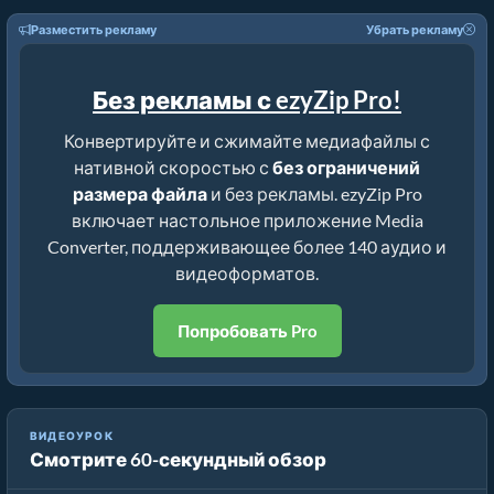
Разместить рекламу
Убрать рекламу
Без рекламы с ezyZip Pro!
Конвертируйте и сжимайте медиафайлы с
нативной скоростью с
без ограничений
размера файла
и без рекламы. ezyZip Pro
включает настольное приложение Media
Converter, поддерживающее более 140 аудио и
видеоформатов.
Попробовать Pro
ВИДЕОУРОК
Смотрите 60-секундный обзор
Как уменьшить MP4 до 16 МБ (Простое руководство)