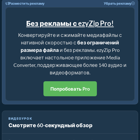
Разместить рекламу
Убрать рекламу
Без рекламы с ezyZip Pro!
Конвертируйте и сжимайте медиафайлы с
нативной скоростью с
без ограничений
размера файла
и без рекламы. ezyZip Pro
включает настольное приложение Media
Converter, поддерживающее более 140 аудио и
видеоформатов.
Попробовать Pro
ВИДЕОУРОК
Смотрите 60-секундный обзор
Как конвертировать медиафайлы