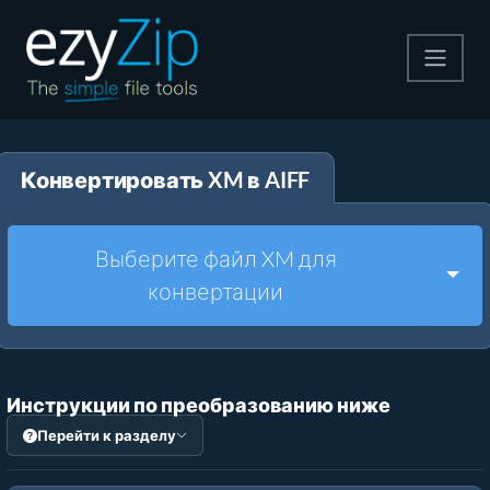
Архивируйте
Конвертировать XM в AIFF
Pаспаковывайте
Конвертировать
Выберите файл XM для
Togg
конвертации
Другие инструменты
Инструкции по преобразованию ниже
Перейти к разделу