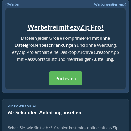
Werben
Werbung entfernen
Werbefrei mit ezyZip Pro!
Dateien jeder Größe komprimieren mit
ohne
Dateigrößenbeschränkungen
und ohne Werbung.
ezyZip Pro enthält eine Desktop Archive Creator App
mit Passwortschutz und mehrteiliger Aufteilung.
Pro testen
Wie man tar.bz2-Archive online mit ezyZip erstellt (kostenlos,
VIDEO-TUTORIAL
60-Sekunden-Anleitung ansehen
ohne Installation)
Sehen Sie, wie Sie tar.bz2-Archive kostenlos online mit ezyZip