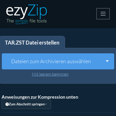
Komprimieren
TAR.ZST Datei erstellen
Entpacken
Konvertiere
Togg
Dateien zum Archivieren auswählen
Weitere Tools
Mit leerem beginnen
Anweisungen zur Kompression unten
Zum Abschnitt springen