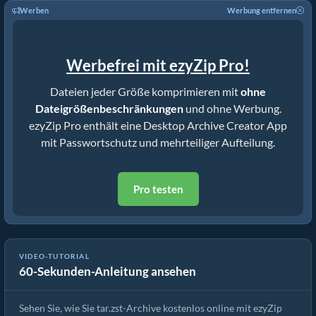
Werben
Werbung entfernen
Werbefrei mit ezyZip Pro!
Dateien jeder Größe komprimieren mit
ohne
Dateigrößenbeschränkungen
und ohne Werbung.
ezyZip Pro enthält eine Desktop Archive Creator App
mit Passwortschutz und mehrteiliger Aufteilung.
Pro testen
Wie man tar.zst-Archive online mit ezyZip erstellt (kostenlos, ohne
VIDEO-TUTORIAL
60-Sekunden-Anleitung ansehen
Installation)
Sehen Sie, wie Sie tar.zst-Archive kostenlos online mit ezyZip