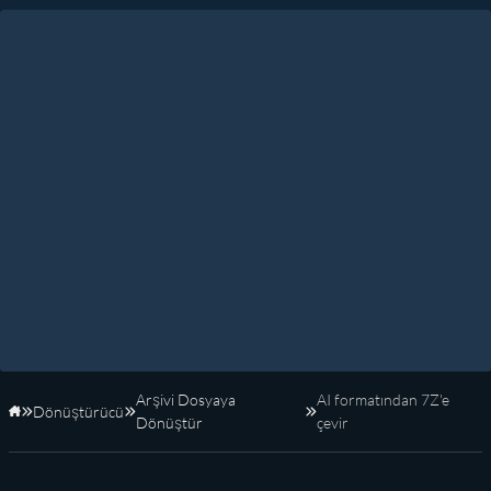
Arşivi Dosyaya
AI formatından 7Z'e
Dönüştürücü
Anasayfa
Dönüştür
çevir