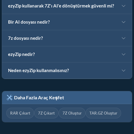
ezyZip kullanarak 7Z'ı AI'e dönüştürmek güvenli mi?
Bir AI dosyası nedir?
7z dosyası nedir?
ezyZip nedir?
Neden ezyZip kullanmalısınız?
Daha Fazla Araç Keşfet
RAR Çıkart
7Z Çıkart
7Z Oluştur
TAR.GZ Oluştur