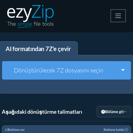
Zip
AI formatından 7Z'e çevir
Çıkart
Dönüştürücü
Togg
Dönüştürülecek 7Z dosyasını seçin
Diğer Araçlar
Aşağıdaki dönüştürme talimatları
Bölüme git
Reklam ver
Reklamı kaldır