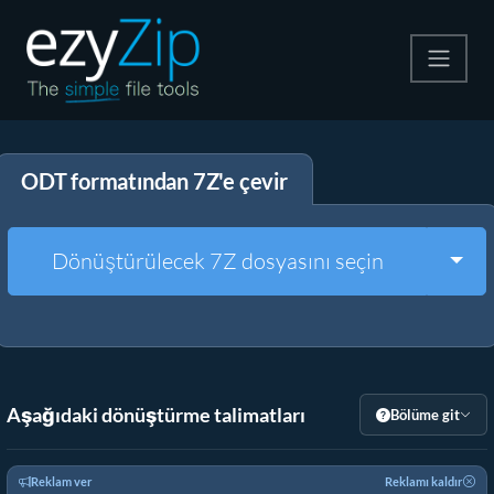
Zip
ODT formatından 7Z'e çevir
Çıkart
Dönüştürücü
Togg
Dönüştürülecek 7Z dosyasını seçin
Diğer Araçlar
Aşağıdaki dönüştürme talimatları
Bölüme git
Reklam ver
Reklamı kaldır