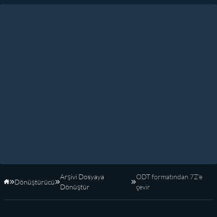
Arşivi Dosyaya
ODT formatından 7Z'e
Dönüştürücü
Anasayfa
Dönüştür
çevir