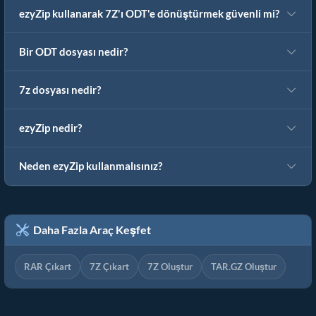
ezyZip kullanarak 7Z'ı ODT'e dönüştürmek güvenli mi?
Bir ODT dosyası nedir?
7z dosyası nedir?
ezyZip nedir?
Neden ezyZip kullanmalısınız?
Daha Fazla Araç Keşfet
RAR Çıkart
7Z Çıkart
7Z Oluştur
TAR.GZ Oluştur