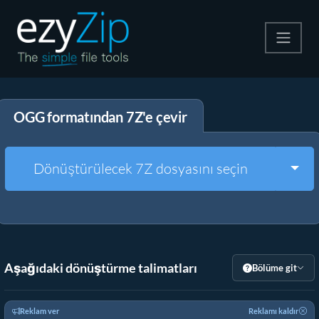
Zip
OGG formatından 7Z'e çevir
Çıkart
Dönüştürücü
Togg
Dönüştürülecek 7Z dosyasını seçin
Diğer Araçlar
Aşağıdaki dönüştürme talimatları
Bölüme git
Reklam ver
Reklamı kaldır