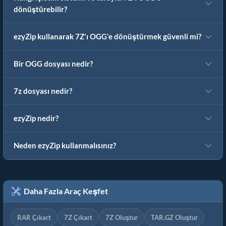
dönüştürebilir?
ezyZip kullanarak 7Z'ı OGG'e dönüştürmek güvenli mi?
Bir OGG dosyası nedir?
7z dosyası nedir?
ezyZip nedir?
Neden ezyZip kullanmalısınız?
Daha Fazla Araç Keşfet
RAR Çıkart
7Z Çıkart
7Z Oluştur
TAR.GZ Oluştur