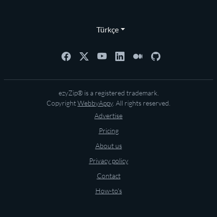
Türkçe
ezyZip® is a registered trademark.
Copyright
WebbyAppy
. All rights reserved.
Advertise
Pricing
About us
Privacy policy
Contact
How-to's