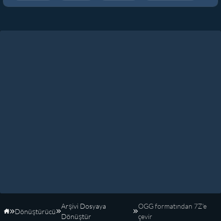
Arşivi Dosyaya
OGG formatından 7Z'e
Dönüştürücü
Anasayfa
Dönüştür
çevir