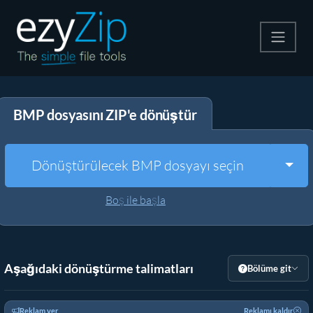
Zip
BMP dosyasını ZIP'e dönüştür
Çıkart
Dönüştürücü
Togg
Dönüştürülecek BMP dosyayı seçin
Diğer Araçlar
Boş ile başla
Aşağıdaki dönüştürme talimatları
Bölüme git
Reklam ver
Reklamı kaldır