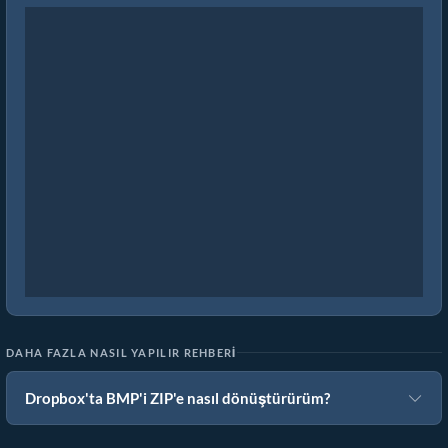
DAHA FAZLA NASIL YAPILIR REHBERI
Dropbox'ta BMP'i ZIP'e nasıl dönüştürürüm?