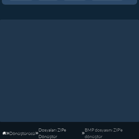
Dosyaları ZIPe
BMP dosyasını ZIP'e
Dönüştürücü
Anasayfa
Dönüştür
dönüştür