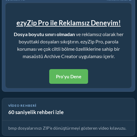
ezyZip Pro ile Reklamsız Deneyim!
Dosya boyutu sınırı olmadan
ve reklamsız olarak her
boyuttaki dosyaları sıkıştırın. ezyZip Pro, parola
koruması ve çok ciltli bölme özelliklerine sahip bir
masaüstü Archive Creator uygulaması içerir.
Pro'yu Dene
VIDEO REHBERI
60 saniyelik rehberi izle
Dosyaları ZIP'e Online Nasıl Dönüştürürsünüz (Basit Rehber)
bmp dosyalarınızı ZIP'e dönüştürmeyi gösteren video kılavuzu.