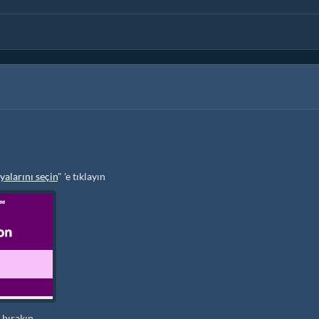
alarını seçin
" 'e tıklayın
 bırakın