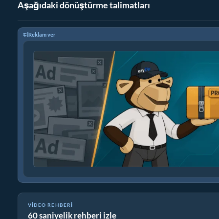
Aşağıdaki dönüştürme talimatları
Reklam ver
VIDEO REHBERI
60 saniyelik rehberi izle
Dosyaları ZIP'e Online Nasıl Dönüştürürsünüz (Basit Rehber)