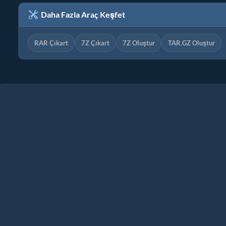
Daha Fazla Araç Keşfet
RAR Çıkart
7Z Çıkart
7Z Oluştur
TAR.GZ Oluştur