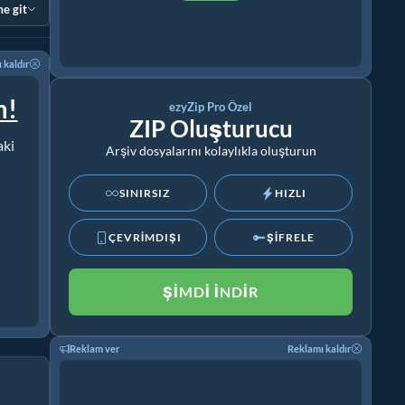
e git
 kaldır
m!
ezyZip Pro Özel
ZIP Oluşturucu
aki
Arşiv dosyalarını kolaylıkla oluşturun
SINIRSIZ
HIZLI
ÇEVRİMDIŞI
ŞİFRELE
ŞIMDI İNDIR
Reklam ver
Reklamı kaldır