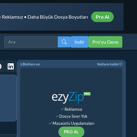
 Reklamsız • Daha Büyük Dosya Boyutları
Pro Al
İndir
Pro'yu Dene
Reklam ver
Reklamı kaldır
Reklamsız
Dosya Sınırı Yok
Masaüstü Uygulamaları
PRO AL