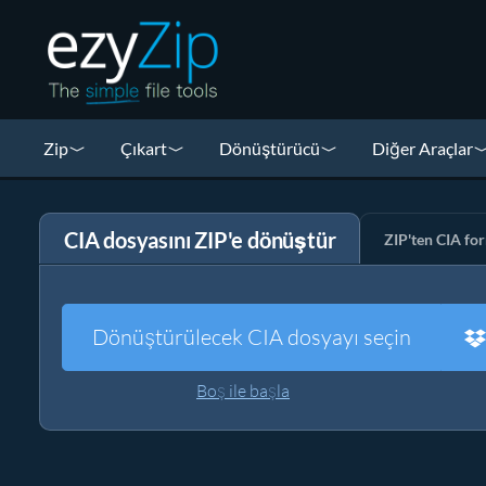
Zip
Çıkart
Dönüştürücü
Diğer Araçlar
CIA dosyasını ZIP'e dönüştür
ZIP'ten CIA fo
Dönüştürülecek CIA dosyayı seçin
Boş ile başla