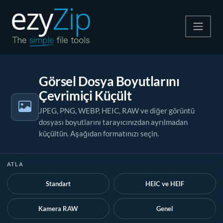
Zip
Görsel Dosya Boyutlarını
Çıkart
Çevrimiçi Küçült
Dönüştürücü
JPEG, PNG, WEBP, HEIC, RAW ve diğer görüntü
dosyası boyutlarını tarayıcınızdan ayrılmadan
Diğer Araçlar
küçültün. Aşağıdan formatınızı seçin.
ATLA
Standart
HEIC ve HEIF
Kamera RAW
Genel