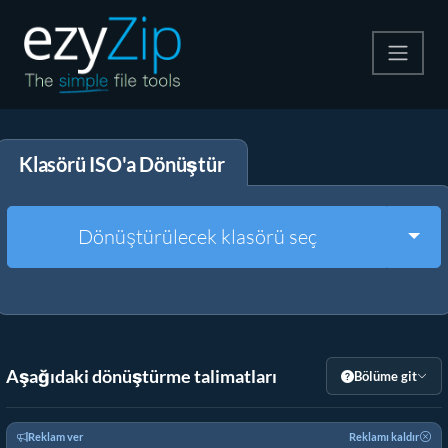
Zip
Klasörü ISO'a Dönüştür
Çıkart
Dönüştürücü
Togg
Dönüştürülecek klasörü seç
Diğer Araçlar
Aşağıdaki dönüştürme talimatları
Bölüme git
Reklam ver
Reklamı kaldır