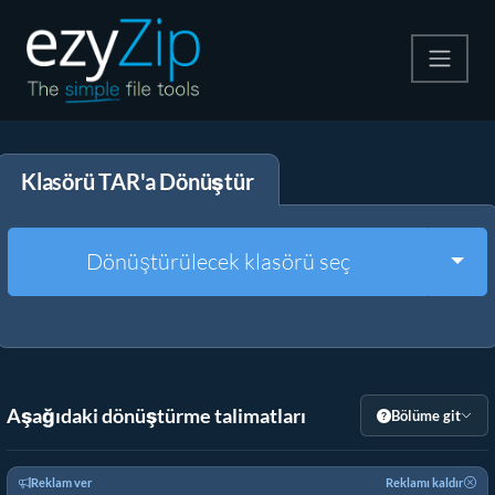
Zip
Klasörü TAR'a Dönüştür
Çıkart
Dönüştürücü
Togg
Dönüştürülecek klasörü seç
Diğer Araçlar
Aşağıdaki dönüştürme talimatları
Bölüme git
Reklam ver
Reklamı kaldır