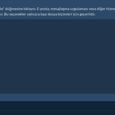
" düğmesine tıklayın. E-posta, mesajlaşma uygulaması veya diğer hizme
. Bu seçenekler yalnızca bazı dosya biçimleri için geçerlidir.