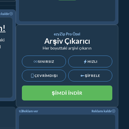
 kaldır
m!
ezyZip Pro Özel
Arşiv Çıkarıcı
aki
l
Her boyuttaki arşivi çıkarın
SINIRSIZ
HIZLI
ÇEVRİMDIŞI
ŞİFRELE
ŞIMDI İNDIR
Reklam ver
Reklamı kaldır