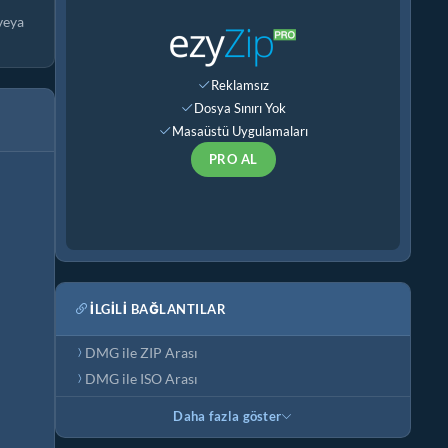
veya
Reklamsız
Dosya Sınırı Yok
Masaüstü Uygulamaları
PRO AL
İLGILI BAĞLANTILAR
DMG ile ZIP Arası
DMG ile ISO Arası
Daha fazla göster