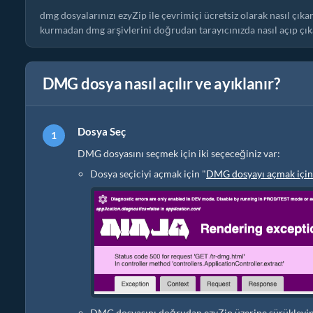
dmg dosyalarınızı ezyZip ile çevrimiçi ücretsiz olarak nasıl çık
kurmadan dmg arşivlerini doğrudan tarayıcınızda nasıl açıp çıka
DMG dosya nasıl açılır ve ayıklanır?
Dosya Seç
DMG dosyasını seçmek için iki seçeceğiniz var:
Dosya seçiciyi açmak için "
DMG dosyayı açmak için
DMG dosyasını doğrudan ezyZip üzerine sürükleyip