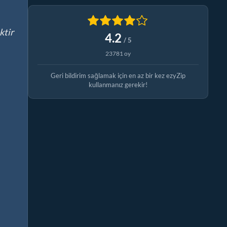
ktir
4.2
/ 5
23781 oy
Geri bildirim sağlamak için en az bir kez ezyZip
kullanmanız gerekir!