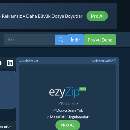
 Reklamsız • Daha Büyük Dosya Boyutları
Pro Al
İndir
Pro'yu Dene
Reklam ver
Reklamı kaldır
Reklamsız
Dosya Sınırı Yok
Masaüstü Uygulamaları
PRO AL
e git