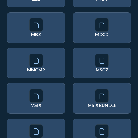
MBZ
MDCD
MMCMP
MSCZ
MSIX
MSIXBUNDLE