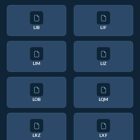
LIB
LIF
LIM
LIZ
LOB
LQM
LRZ
LXF