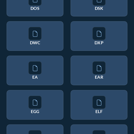
DOS
DSK
DWC
DXP
EA
EAR
EGG
ELF