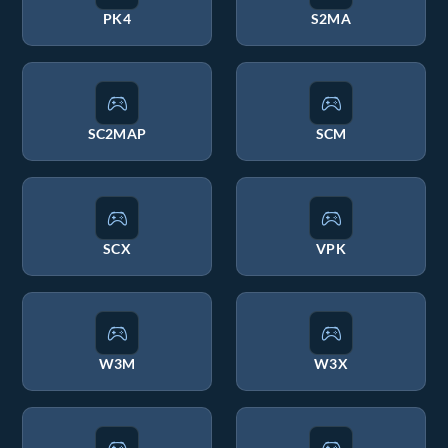
PK4
S2MA
SC2MAP
SCM
SCX
VPK
W3M
W3X