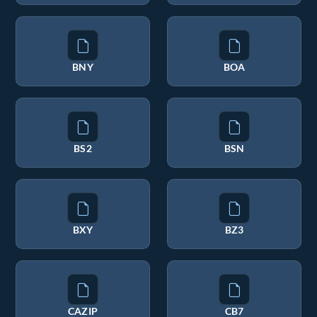
BNY
BOA
BS2
BSN
BXY
BZ3
CAZIP
CB7