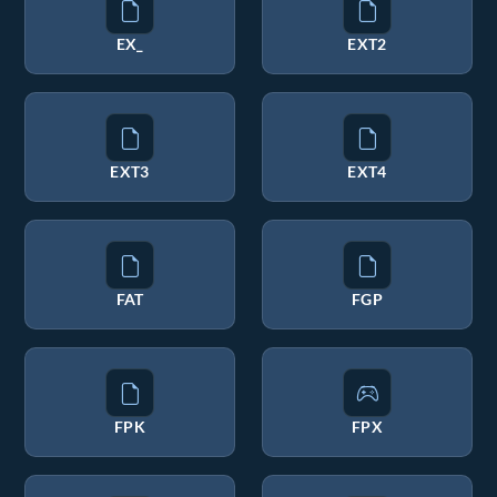
EX_
EXT2
EXT3
EXT4
FAT
FGP
FPK
FPX