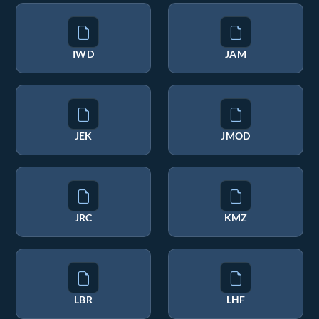
IWD
JAM
JEK
JMOD
JRC
KMZ
LBR
LHF