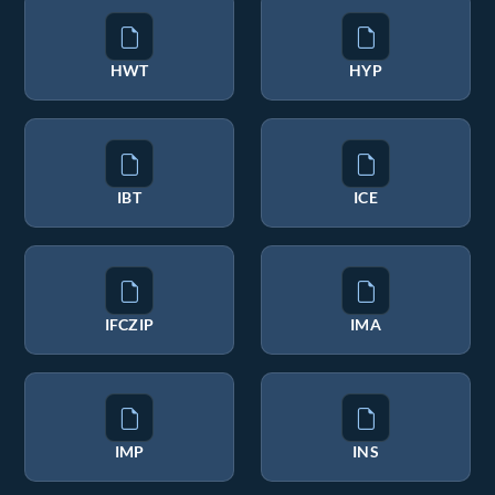
HWT
HYP
IBT
ICE
IFCZIP
IMA
IMP
INS