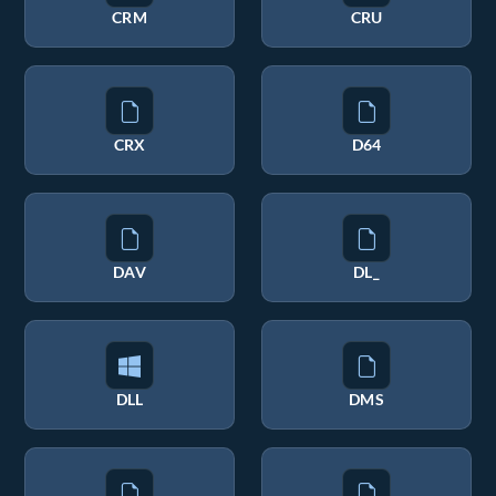
CRM
CRU
CRX
D64
DAV
DL_
DLL
DMS