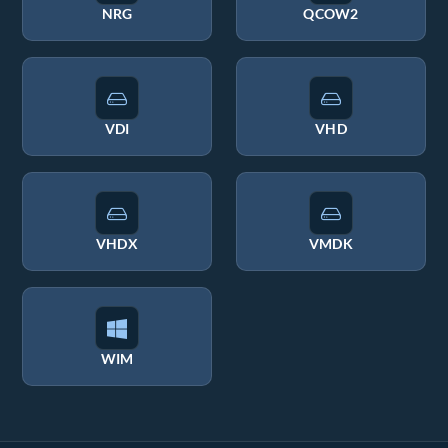
NRG
QCOW2
VDI
VHD
VHDX
VMDK
WIM