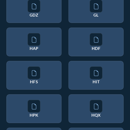
GDZ
GL
HAP
HDF
HFS
HIT
HPK
HQX