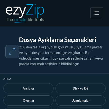
Zip
Dosya Ayıklama Seçenekleri
Çıkart
250'den fazla arşiv, disk görüntüsü, uygulama paketi
ve oyun dosyası formatını açın ve çıkarın. Bir
Dönüştürücü
videodan ses çıkarın, çok parçalı setlerle çalışın veya
parola korumalı arşivlerin kilidini açın.
Diğer Araçlar
ATLA
Arşivler
Disk ve DS
Oyunlar
Uygulamalar