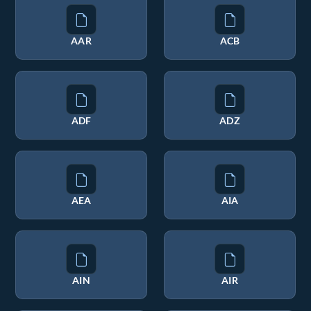
AAR
ACB
ADF
ADZ
AEA
AIA
AIN
AIR