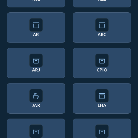
AR
ARC
ARJ
CPIO
JAR
LHA