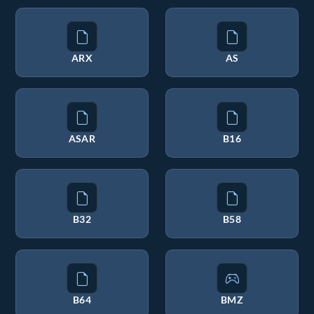
ARX
AS
ASAR
B16
B32
B58
B64
BMZ