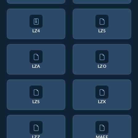
LZ4
LZ5
LZA
LZO
LZS
LZX
LZZ
MAFF