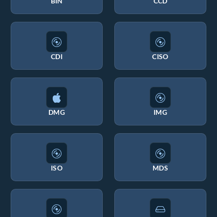
BIN
CCD
CDI
CISO
DMG
IMG
ISO
MDS