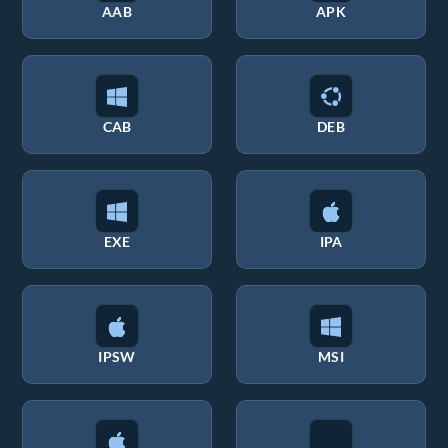
AAB
APK
CAB
DEB
EXE
IPA
IPSW
MSI