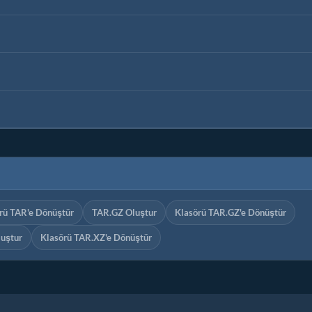
rü TAR'e Dönüştür
TAR.GZ Oluştur
Klasörü TAR.GZ'e Dönüştür
uştur
Klasörü TAR.XZ'e Dönüştür