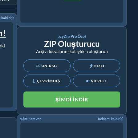
 kaldır
m!
ezyZip Pro Özel
ZIP Oluşturucu
aki
Arşiv dosyalarını kolaylıkla oluşturun
SINIRSIZ
HIZLI
ÇEVRİMDIŞI
ŞİFRELE
ŞIMDI İNDIR
Reklam ver
Reklamı kaldır