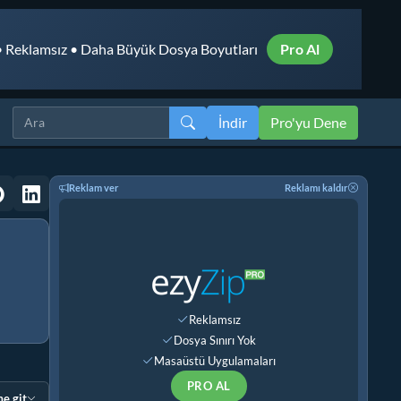
 Reklamsız • Daha Büyük Dosya Boyutları
Pro Al
İndir
Pro'yu Dene
Reklam ver
Reklamı kaldır
Reklamsız
Dosya Sınırı Yok
Masaüstü Uygulamaları
PRO AL
e git