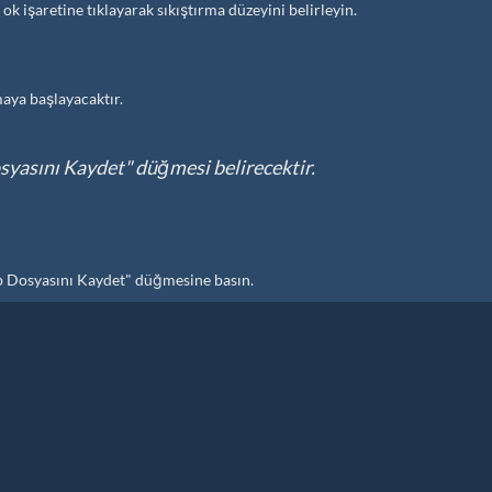
ok işaretine tıklayarak sıkıştırma düzeyini belirleyin.
maya başlayacaktır.
osyasını Kaydet" düğmesi belirecektir.
ip Dosyasını Kaydet" düğmesine basın.