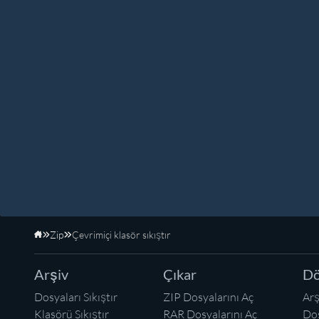
Zip
Çevrimiçi klasör sıkıştır
Anasayfa
Arşiv
Çıkar
Dö
Dosyaları Sıkıştır
ZIP Dosyalarını Aç
Arş
Klasörü Sıkıştır
RAR Dosyalarını Aç
Dos