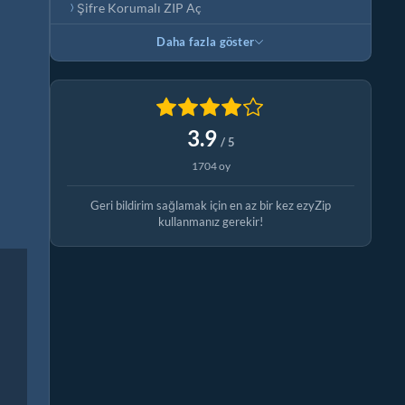
Şifre Korumalı ZIP Aç
Daha fazla göster
3.9
/ 5
1704 oy
Geri bildirim sağlamak için en az bir kez ezyZip
kullanmanız gerekir!