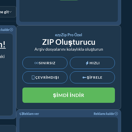
e git
 kaldır
ezyZip Pro Özel
ZIP Oluşturucu
m!
Arşiv dosyalarını kolaylıkla oluşturun
aki
SINIRSIZ
HIZLI
ÇEVRİMDIŞI
ŞİFRELE
ŞIMDI İNDIR
Reklam ver
Reklamı kaldır