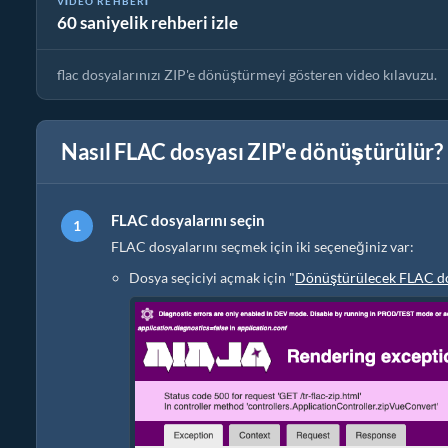
VIDEO REHBERI
60 saniyelik rehberi izle
Dosyaları ZIP'e Online Nasıl Dönüştürürsünüz (Basit Rehber)
flac dosyalarınızı ZIP'e dönüştürmeyi gösteren video kılavuzu.
Nasıl FLAC dosyası ZIP'e dönüştürülür?
FLAC dosyalarını seçin
FLAC dosyalarını seçmek için iki seçeneğiniz var:
Dosya seçiciyi açmak için "
Dönüştürülecek FLAC dos