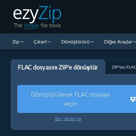
Zip
Çıkart
Dönüştürücü
Diğer Araçlar
FLAC dosyasını ZIP'e dönüştür
ZIP'ten FLA
Dönüştürülecek FLAC dosyayı
seçin
Boş ile başla