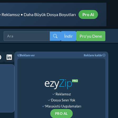
 Reklamsız • Daha Büyük Dosya Boyutları
Pro Al
İndir
Pro'yu Dene
Reklam ver
Reklamı kaldır
Reklamsız
Dosya Sınırı Yok
Masaüstü Uygulamaları
PRO AL