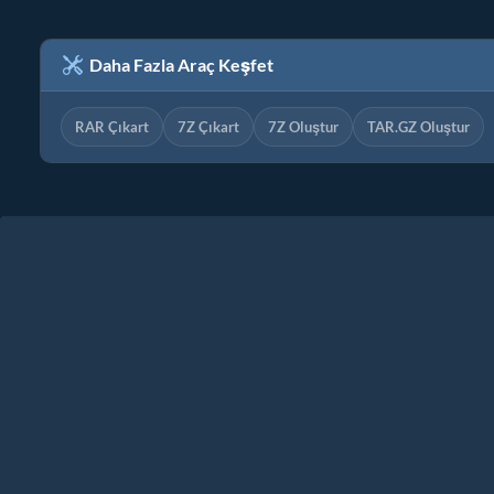
Daha Fazla Araç Keşfet
RAR Çıkart
7Z Çıkart
7Z Oluştur
TAR.GZ Oluştur