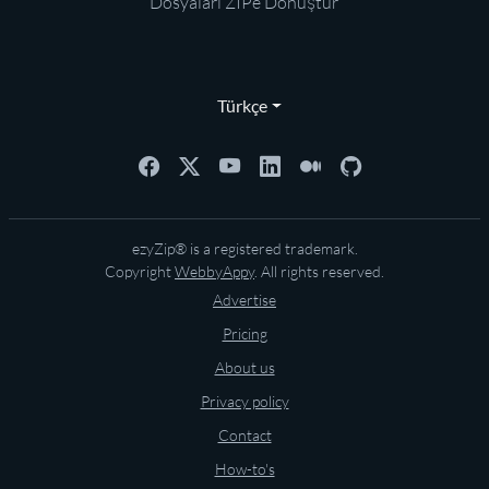
Dosyaları ZIPe Dönüştür
Türkçe
ezyZip® is a registered trademark.
Copyright
WebbyAppy
. All rights reserved.
Advertise
Pricing
About us
Privacy policy
Contact
How-to's