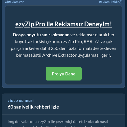
Reklam ver
Reklamı kaldır
ezyZip Pro ile Reklamsız Deneyim!
Dosya boyutu sınırı olmadan
ve reklamsız olarak her
boyuttaki arşivi çıkarın. ezyZip Pro, RAR, 7Z ve çok
parçalı arşivler dahil 250'den fazla formatı destekleyen
bir masaüstü Archive Extractor uygulaması içerir.
Pro'yu Dene
ezyZip ile img Dosyaları Çevrimiçi Nasıl Çıkarılır (Ücretsiz,
VIDEO REHBERI
60 saniyelik rehberi izle
Kurulum Yok)
img dosyalarınızı ezyZip ile çevrimiçi ücretsiz olarak nasıl