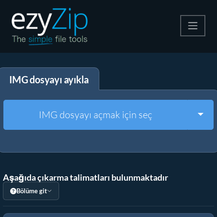
Zip
IMG dosyayı ayıkla
Çıkart
Dönüştürücü
Togg
IMG dosyayı açmak için seç
Diğer Araçlar
Aşağıda çıkarma talimatları bulunmaktadır
Bölüme git