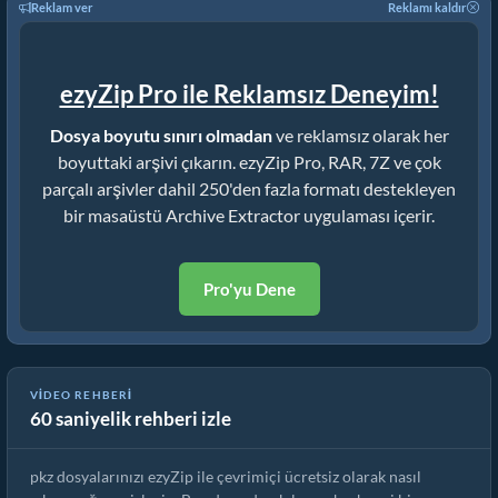
Reklam ver
Reklamı kaldır
ezyZip Pro ile Reklamsız Deneyim!
Dosya boyutu sınırı olmadan
ve reklamsız olarak her
boyuttaki arşivi çıkarın. ezyZip Pro, RAR, 7Z ve çok
parçalı arşivler dahil 250'den fazla formatı destekleyen
bir masaüstü Archive Extractor uygulaması içerir.
Pro'yu Dene
ezyZip ile pkz Dosyaları Çevrimiçi Nasıl Çıkarılır (Ücretsiz,
VIDEO REHBERI
60 saniyelik rehberi izle
Kurulum Yok)
pkz dosyalarınızı ezyZip ile çevrimiçi ücretsiz olarak nasıl