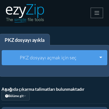
Zip
PKZ dosyayı ayıkla
Çıkart
Dönüştürücü
Togg
PKZ dosyayı açmak için seç
Diğer Araçlar
Aşağıda çıkarma talimatları bulunmaktadır
Bölüme git