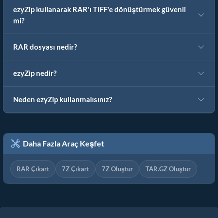
ezyZip kullanarak RAR'ı TIFF'e dönüştürmek güvenli
mi?
RAR dosyası nedir?
ezyZip nedir?
Neden ezyZip kullanmalısınız?
Daha Fazla Araç Keşfet
RAR Çıkart
7Z Çıkart
7Z Oluştur
TAR.GZ Oluştur