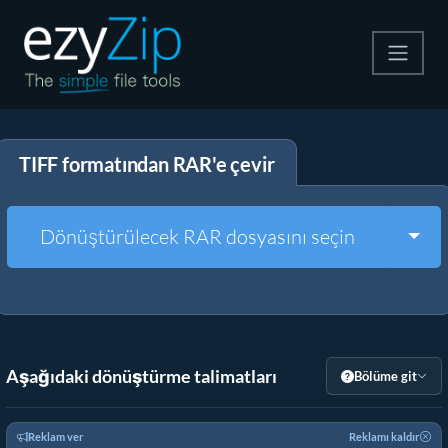
Zip
TIFF formatından RAR'e çevir
Çıkart
Dönüştürücü
Togg
Dönüştürülecek RAR dosyasını seçin
Diğer Araçlar
Aşağıdaki dönüştürme talimatları
Bölüme git
Reklam ver
Reklamı kaldır