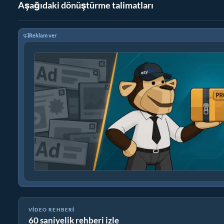
Aşağıdaki dönüştürme talimatları
Reklam ver
VIDEO REHBERI
60 saniyelik rehberi izle
Dosyaları ZIP'e Online Nasıl Dönüştürürsünüz (Basit Rehber)