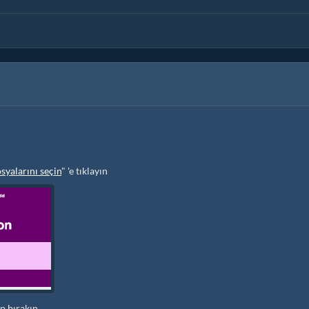
yalarını seçin
" 'e tıklayın
p bırakın