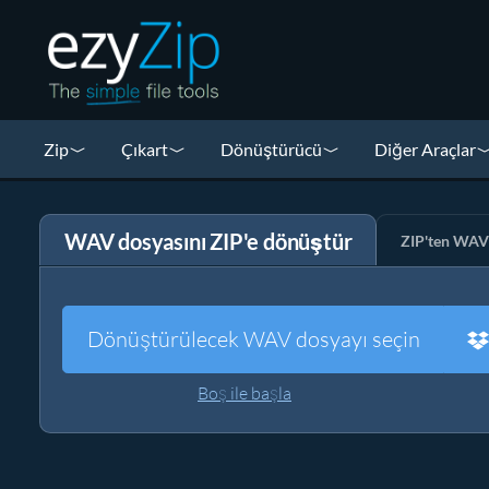
Zip
Çıkart
Dönüştürücü
Diğer Araçlar
WAV dosyasını ZIP'e dönüştür
ZIP'ten WAV
Dönüştürülecek WAV dosyayı seçin
Boş ile başla