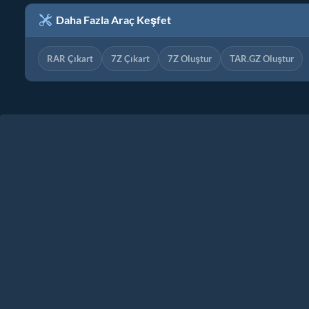
Daha Fazla Araç Keşfet
RAR Çıkart
7Z Çıkart
7Z Oluştur
TAR.GZ Oluştur