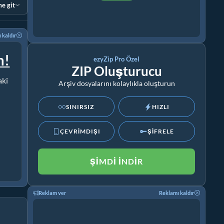
e git
 kaldır
m!
ezyZip Pro Özel
ZIP Oluşturucu
aki
Arşiv dosyalarını kolaylıkla oluşturun
SINIRSIZ
HIZLI
ÇEVRİMDIŞI
ŞİFRELE
ŞIMDI İNDIR
Reklam ver
Reklamı kaldır