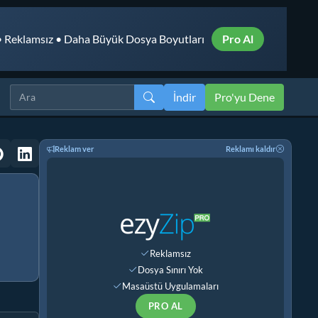
 Reklamsız • Daha Büyük Dosya Boyutları
Pro Al
İndir
Pro'yu Dene
Reklam ver
Reklamı kaldır
Reklamsız
Dosya Sınırı Yok
Masaüstü Uygulamaları
PRO AL