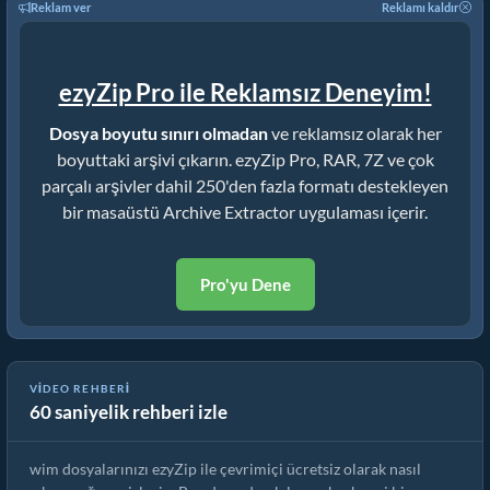
Reklam ver
Reklamı kaldır
ezyZip Pro ile Reklamsız Deneyim!
Dosya boyutu sınırı olmadan
ve reklamsız olarak her
boyuttaki arşivi çıkarın. ezyZip Pro, RAR, 7Z ve çok
parçalı arşivler dahil 250'den fazla formatı destekleyen
bir masaüstü Archive Extractor uygulaması içerir.
Pro'yu Dene
ezyZip ile wim Dosyaları Çevrimiçi Nasıl Çıkarılır (Ücretsiz,
VIDEO REHBERI
60 saniyelik rehberi izle
Kurulum Yok)
wim dosyalarınızı ezyZip ile çevrimiçi ücretsiz olarak nasıl