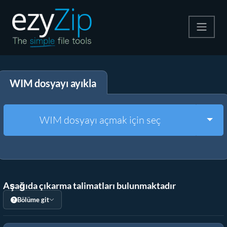
Zip
WIM dosyayı ayıkla
Çıkart
Dönüştürücü
Togg
WIM dosyayı açmak için seç
Diğer Araçlar
Aşağıda çıkarma talimatları bulunmaktadır
Bölüme git