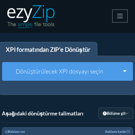
Zip
XPI formatından ZIP'e Dönüştür
Çıkart
Dönüştürücü
Togg
Dönüştürülecek XPI dosyayı seçin
Diğer Araçlar
Aşağıdaki dönüştürme talimatları
Bölüme git
Reklam ver
Reklamı kaldır