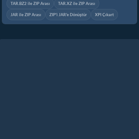
TAR.BZ2 ile ZIP Arası
TAR.XZ ile ZIP Arası
JAR ile ZIP Arası
ZIP'i JAR'e Dönüştür
XPI Çıkart