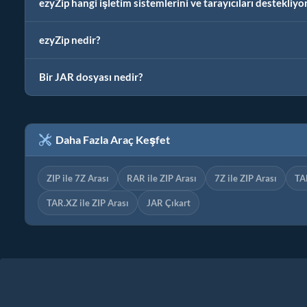
ezyZip hangi işletim sistemlerini ve tarayıcıları destekliyo
ezyZip nedir?
Bir JAR dosyası nedir?
Daha Fazla Araç Keşfet
ZIP ile 7Z Arası
RAR ile ZIP Arası
7Z ile ZIP Arası
TAR
TAR.XZ ile ZIP Arası
JAR Çıkart