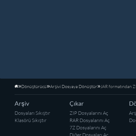
Dönüştürücü
Arşivi Dosyaya Dönüştür
JAR formatından ZI
Anasayfa
Arşiv
Çıkar
Dö
Dosyaları Sıkıştır
ZIP Dosyalarını Aç
Arş
Klasörü Sıkıştır
RAR Dosyalarını Aç
Dos
7Z Dosyalarını Aç
Diğer Dosyaları Aç