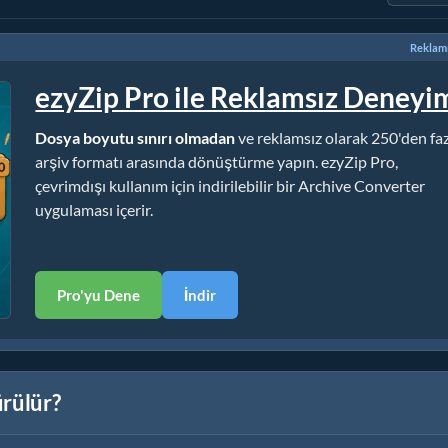
Reklamı
ezyZip Pro ile Reklamsız Deneyi
Dosya boyutu sınırı olmadan
ve reklamsız olarak 250'den fa
arşiv formatı arasında dönüştürme yapın. ezyZip Pro,
çevrimdışı kullanım için indirilebilir bir Archive Converter
uygulaması içerir.
Pro'yu Dene
İndir
ürülür?