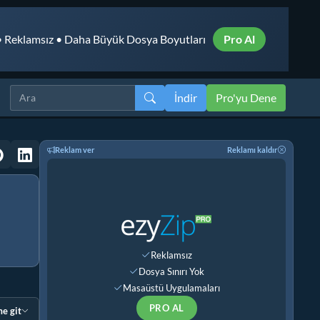
 Reklamsız • Daha Büyük Dosya Boyutları
Pro Al
İndir
Pro'yu Dene
Reklam ver
Reklamı kaldır
Reklamsız
Dosya Sınırı Yok
Masaüstü Uygulamaları
PRO AL
e git