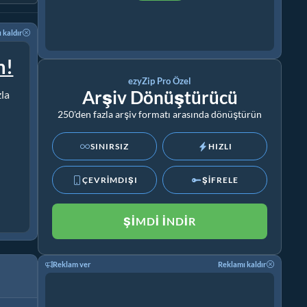
 kaldır
m!
ezyZip Pro Özel
Arşiv Dönüştürücü
zla
250'den fazla arşiv formatı arasında dönüştürün
SINIRSIZ
HIZLI
ÇEVRİMDIŞI
ŞİFRELE
ŞIMDI İNDIR
Reklam ver
Reklamı kaldır