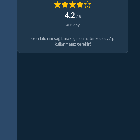
4.2
/ 5
4017 oy
Geri bildirim sağlamak için en az bir kez ezyZip
kullanmanız gerekir!