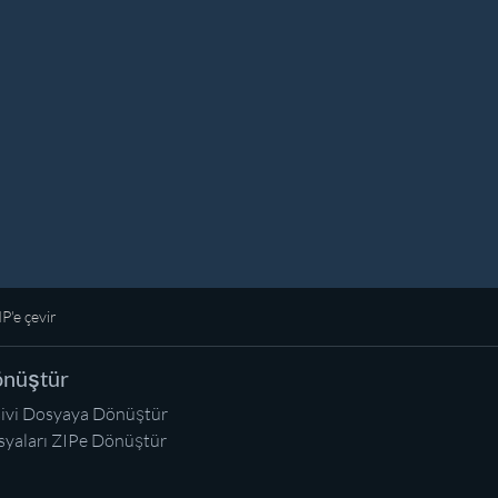
P'e çevir
nüştür
ivi Dosyaya Dönüştür
yaları ZIPe Dönüştür