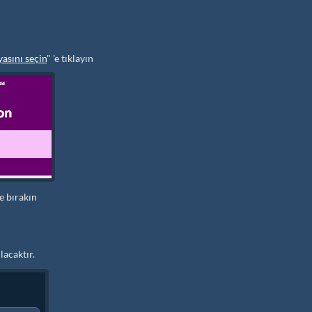
asını seçin
" 'e tıklayın
e bırakın
lacaktır.