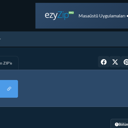
Masaüstü Uygulamaları •
n ZIP'e
Bölüm