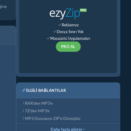
ğine
Reklamsız
Dosya Sınırı Yok
Masaüstü Uygulamaları
PRO AL
İLGILI BAĞLANTILAR
RAR'den MP3'e
7Z'den MP3'e
MP3 Dosyasını ZIP'e Dönüştür
Daha fazla göster