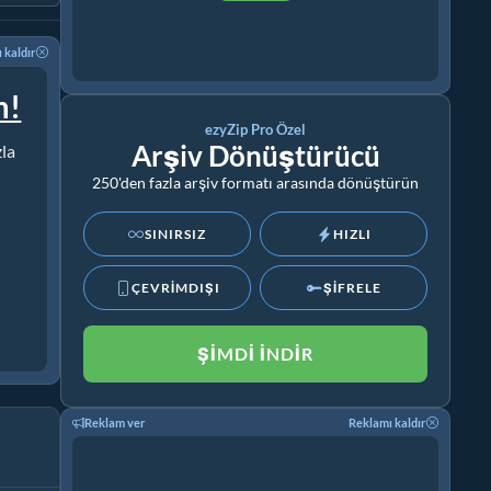
 kaldır
m!
ezyZip Pro Özel
Arşiv Dönüştürücü
zla
250'den fazla arşiv formatı arasında dönüştürün
SINIRSIZ
HIZLI
ÇEVRİMDIŞI
ŞİFRELE
ŞIMDI İNDIR
Reklam ver
Reklamı kaldır