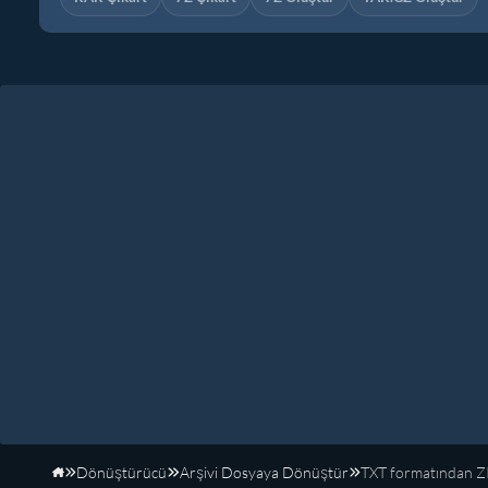
Dönüştürücü
Arşivi Dosyaya Dönüştür
TXT formatından ZI
Anasayfa