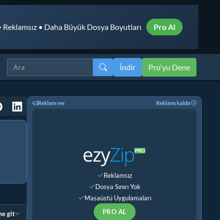
 Reklamsız • Daha Büyük Dosya Boyutları
Pro Al
İndir
Pro'yu Dene
Reklam ver
Reklamı kaldır
Reklamsız
Dosya Sınırı Yok
Masaüstü Uygulamaları
PRO AL
e git