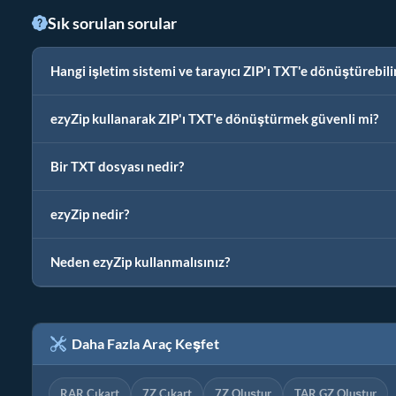
Sık sorulan sorular
Hangi işletim sistemi ve tarayıcı ZIP'ı TXT'e dönüştürebili
ezyZip kullanarak ZIP'ı TXT'e dönüştürmek güvenli mi?
Bir TXT dosyası nedir?
ezyZip nedir?
Neden ezyZip kullanmalısınız?
Daha Fazla Araç Keşfet
RAR Çıkart
7Z Çıkart
7Z Oluştur
TAR.GZ Oluştur