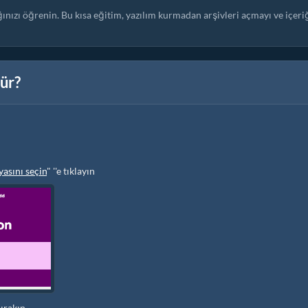
ağınızı öğrenin. Bu kısa eğitim, yazılım kurmadan arşivleri açmayı ve içeri
ür?
asını seçin
" ''e tıklayın
ırakın