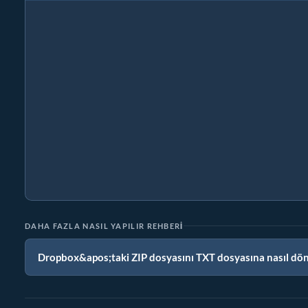
DAHA FAZLA NASIL YAPILIR REHBERI
Dropbox&apos;taki ZIP dosyasını TXT dosyasına nasıl dön