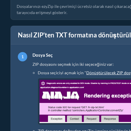
Dosyalarınızı ezyZip ile çevrimiçi ücretsiz olarak nasıl çıkarac
tarayıcıda erişmeyi gösterir.
Nasıl ZIP'ten TXT formatına dönüştürül
Dosya Seç
ZIP dosyasını seçmek için iki seçeceğiniz var:
Dosya seçiciyi açmak için "
Dönüştürülecek ZIP dosy
ZIP dosyasını doğrudan ezyZip üzerine sürükleyip b