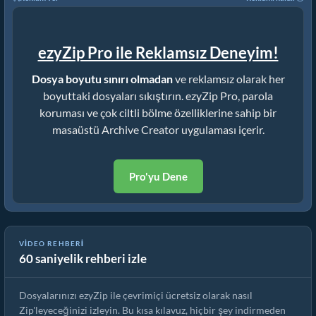
ezyZip Pro ile Reklamsız Deneyim!
Dosya boyutu sınırı olmadan
ve reklamsız olarak her
boyuttaki dosyaları sıkıştırın. ezyZip Pro, parola
koruması ve çok ciltli bölme özelliklerine sahip bir
masaüstü Archive Creator uygulaması içerir.
Pro'yu Dene
ezyZip ile Dosyalar Çevrimiçi Nasıl Zip'lenir (Ücretsiz, Kurulum
VIDEO REHBERI
60 saniyelik rehberi izle
Yok)
Dosyalarınızı ezyZip ile çevrimiçi ücretsiz olarak nasıl
Zip'leyeceğinizi izleyin. Bu kısa kılavuz, hiçbir şey indirmeden