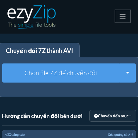
Nén
Chuyển đổi 7Z thành AVI
Giải nén
Công cụ chuyển đổi
Togg
Chọn file 7Z để chuyển đổi
Công cụ khác
Hướng dẫn chuyển đổi bên dưới
Chuyển đến mục
Quảng cáo
Xóa quảng cáo