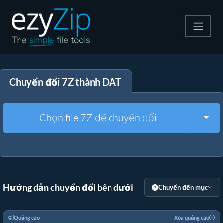
Nén
Chuyển đổi 7Z thành DAT
Giải nén
Công cụ chuyển đổi
Togg
Chọn file 7Z để chuyển đổi
Công cụ khác
Hướng dẫn chuyển đổi bên dưới
Chuyển đến mục
Quảng cáo
Xóa quảng cáo