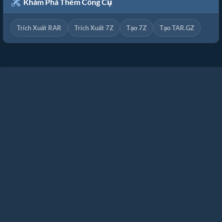
Khám Phá Thêm Công Cụ
Trích Xuất RAR
Trích Xuất 7Z
Tạo 7Z
Tạo TAR.GZ