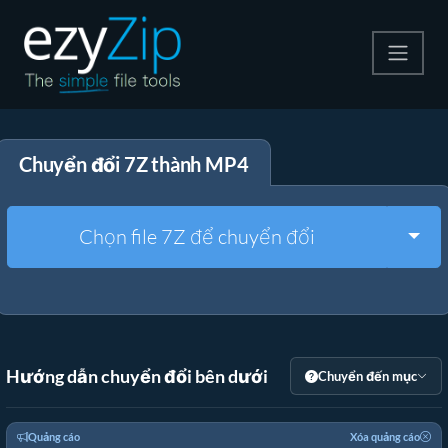
Nén
Chuyển đổi 7Z thành MP4
Giải nén
Công cụ chuyển đổi
Togg
Chọn file 7Z để chuyển đổi
Công cụ khác
Hướng dẫn chuyển đổi bên dưới
Chuyển đến mục
Quảng cáo
Xóa quảng cáo