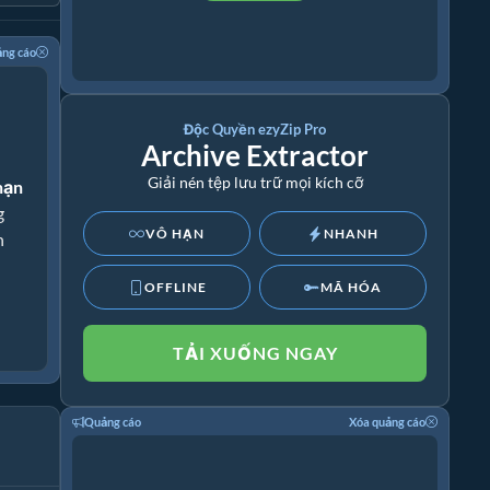
ảng cáo
Độc Quyền ezyZip Pro
Archive Extractor
Giải nén tệp lưu trữ mọi kích cỡ
hạn
g
VÔ HẠN
NHANH
h
OFFLINE
MÃ HÓA
TẢI XUỐNG NGAY
Quảng cáo
Xóa quảng cáo