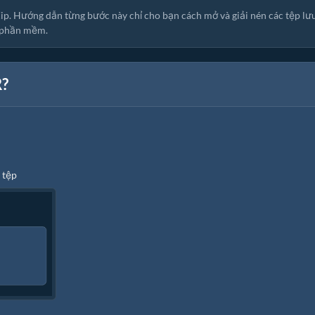
Zip. Hướng dẫn từng bước này chỉ cho bạn cách mở và giải nén các tệp lư
t phần mềm.
R?
 tệp