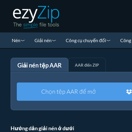
Nén
Giải nén
Công cụ chuyển đổi
Công 
Giải nén tệp AAR
AAR đến ZIP
Chọn tệp AAR để mở
Hướng dẫn giải nén ở dưới