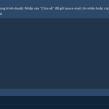
 trình duyệt. Nhấp vào "Chia sẻ" để gửi qua e-mail, tin nhắn hoặc các
p.