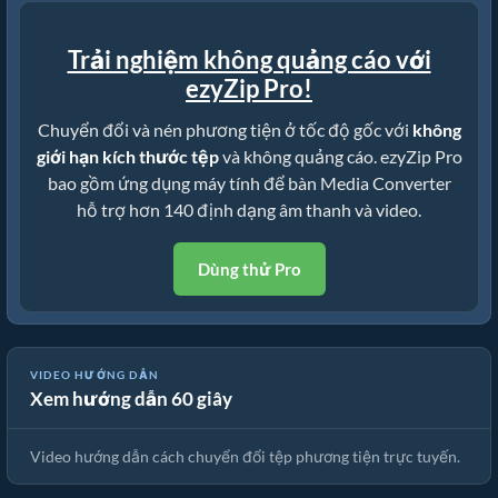
Trải nghiệm không quảng cáo với
ezyZip Pro!
Chuyển đổi và nén phương tiện ở tốc độ gốc với
không
giới hạn kích thước tệp
và không quảng cáo. ezyZip Pro
bao gồm ứng dụng máy tính để bàn Media Converter
hỗ trợ hơn 140 định dạng âm thanh và video.
Dùng thử Pro
VIDEO HƯỚNG DẪN
Xem hướng dẫn 60 giây
🎵 Cách Chuyển Đổi Phương Tiện Trực Tuyến Miễn Phí
Video hướng dẫn cách chuyển đổi tệp phương tiện trực tuyến.