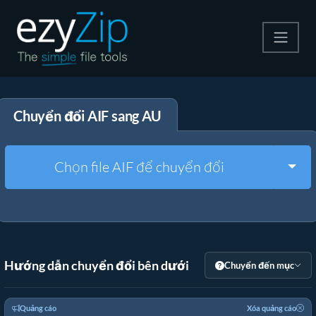
Nén
Chuyển đổi AIF sang AU
Giải nén
Công cụ chuyển đổi
Togg
Chọn file AIF để chuyển đổi
Công cụ khác
Hướng dẫn chuyển đổi bên dưới
Chuyển đến mục
Quảng cáo
Xóa quảng cáo