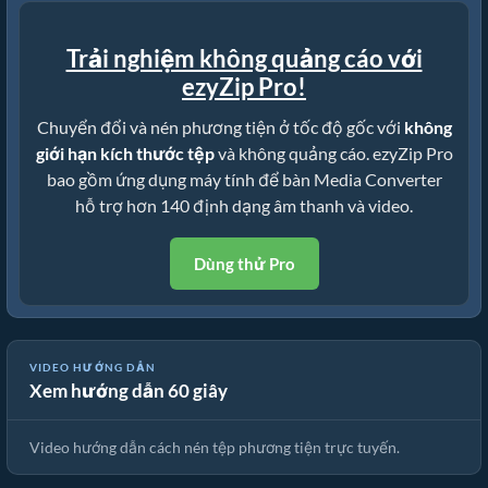
Trải nghiệm không quảng cáo với
ezyZip Pro!
Chuyển đổi và nén phương tiện ở tốc độ gốc với
không
giới hạn kích thước tệp
và không quảng cáo. ezyZip Pro
bao gồm ứng dụng máy tính để bàn Media Converter
hỗ trợ hơn 140 định dạng âm thanh và video.
Dùng thử Pro
VIDEO HƯỚNG DẪN
Xem hướng dẫn 60 giây
🎵 Cách Nén Tệp Phương Tiện Trực Tuyến Miễn Phí
Video hướng dẫn cách nén tệp phương tiện trực tuyến.