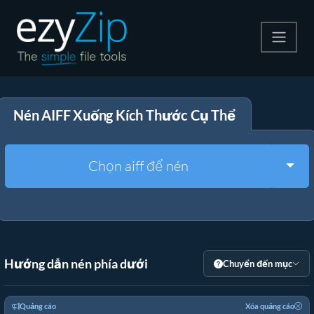
Nén
Nén AIFF Xuống Kích Thước Cụ Thể
Giải nén
Công cụ chuyển đổi
Togg
Chọn aiff để nén
Công cụ khác
Hướng dẫn nén phía dưới
Chuyển đến mục
Quảng cáo
Xóa quảng cáo