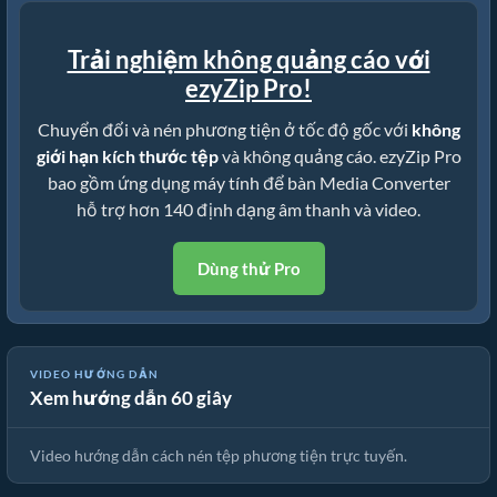
Trải nghiệm không quảng cáo với
ezyZip Pro!
Chuyển đổi và nén phương tiện ở tốc độ gốc với
không
giới hạn kích thước tệp
và không quảng cáo. ezyZip Pro
bao gồm ứng dụng máy tính để bàn Media Converter
hỗ trợ hơn 140 định dạng âm thanh và video.
Dùng thử Pro
VIDEO HƯỚNG DẪN
Xem hướng dẫn 60 giây
🎵 Cách Nén Tệp Phương Tiện Trực Tuyến Miễn Phí
Video hướng dẫn cách nén tệp phương tiện trực tuyến.