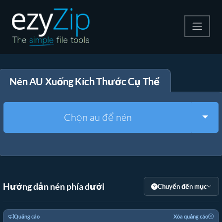
Nén
Nén AU Xuống Kích Thước Cụ Thể
Giải nén
Công cụ chuyển đổi
Togg
Chọn au để nén
Công cụ khác
Hướng dẫn nén phía dưới
Chuyển đến mục
Quảng cáo
Xóa quảng cáo