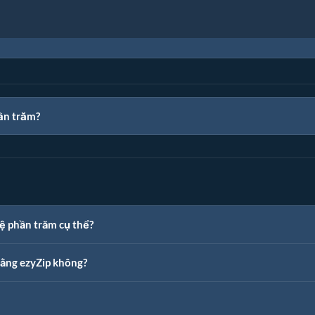
ần trăm?
lệ phần trăm cụ thể?
bằng ezyZip không?