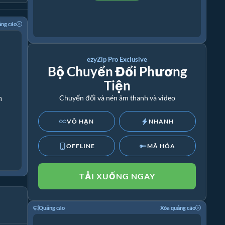
ảng cáo
ezyZip Pro Exclusive
Bộ Chuyển Đổi Phương
Tiện
m
Chuyển đổi và nén âm thanh và video
VÔ HẠN
NHANH
OFFLINE
MÃ HÓA
TẢI XUỐNG NGAY
Quảng cáo
Xóa quảng cáo