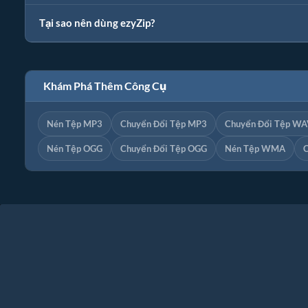
Tại sao nên dùng ezyZip?
Khám Phá Thêm Công Cụ
Nén Tệp MP3
Chuyển Đổi Tệp MP3
Chuyển Đổi Tệp WA
Nén Tệp OGG
Chuyển Đổi Tệp OGG
Nén Tệp WMA