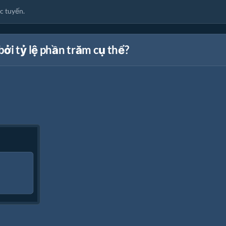
c tuyến.
ởi tỷ lệ phần trăm cụ thể?