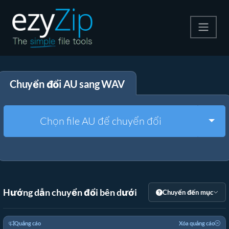
Nén
Chuyển đổi AU sang WAV
Giải nén
Công cụ chuyển đổi
Togg
Chọn file AU để chuyển đổi
Công cụ khác
Hướng dẫn chuyển đổi bên dưới
Chuyển đến mục
Quảng cáo
Xóa quảng cáo