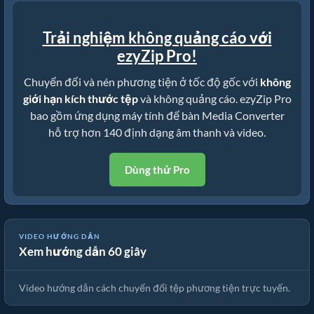
Trải nghiệm không quảng cáo với
ezyZip Pro!
Chuyển đổi và nén phương tiện ở tốc độ gốc với
không
giới hạn kích thước tệp
và không quảng cáo. ezyZip Pro
bao gồm ứng dụng máy tính để bàn Media Converter
hỗ trợ hơn 140 định dạng âm thanh và video.
Dùng thử Pro
VIDEO HƯỚNG DẪN
Xem hướng dẫn 60 giây
🎵 Cách Chuyển Đổi Phương Tiện Trực Tuyến Miễn Phí
Video hướng dẫn cách chuyển đổi tệp phương tiện trực tuyến.