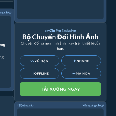
ảng cáo
ezyZip Pro Exclusive
Bộ Chuyển Đổi Hình Ảnh
Chuyển đổi và nén hình ảnh ngay trên thiết bị của
ông
bạn.
ng
VÔ HẠN
NHANH
OFFLINE
MÃ HÓA
TẢI XUỐNG NGAY
Quảng cáo
Xóa quảng cáo