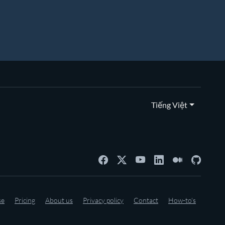
Tiếng Việt
se
Pricing
About us
Privacy policy
Contact
How-to's