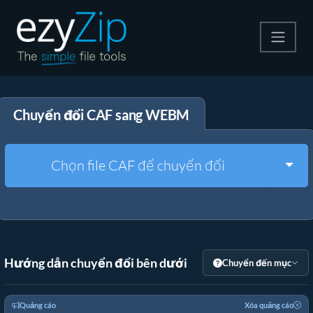
Nén
Chuyển đổi CAF sang WEBM
Giải nén
Công cụ chuyển đổi
Togg
Chọn file CAF để chuyển đổi
Công cụ khác
Hướng dẫn chuyển đổi bên dưới
Chuyển đến mục
Quảng cáo
Xóa quảng cáo