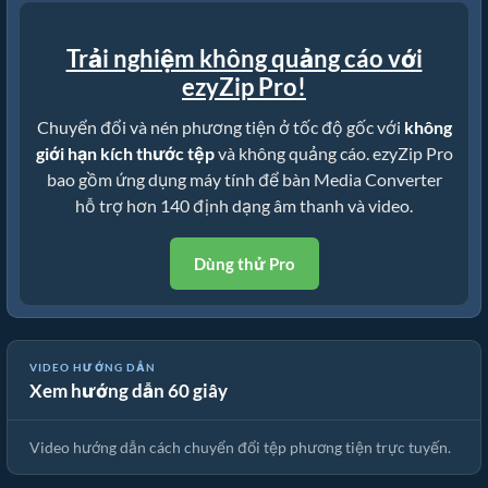
Trải nghiệm không quảng cáo với
ezyZip Pro!
Chuyển đổi và nén phương tiện ở tốc độ gốc với
không
giới hạn kích thước tệp
và không quảng cáo. ezyZip Pro
bao gồm ứng dụng máy tính để bàn Media Converter
hỗ trợ hơn 140 định dạng âm thanh và video.
Dùng thử Pro
VIDEO HƯỚNG DẪN
Xem hướng dẫn 60 giây
🎵 Cách Chuyển Đổi Phương Tiện Trực Tuyến Miễn Phí
Video hướng dẫn cách chuyển đổi tệp phương tiện trực tuyến.