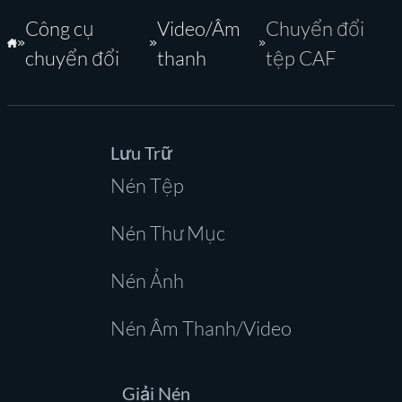
Công cụ
Video/Âm
Chuyển đổi
Trang Chủ
chuyển đổi
thanh
tệp CAF
Lưu Trữ
Nén Tệp
Nén Thư Mục
Nén Ảnh
Nén Âm Thanh/Video
Giải Nén