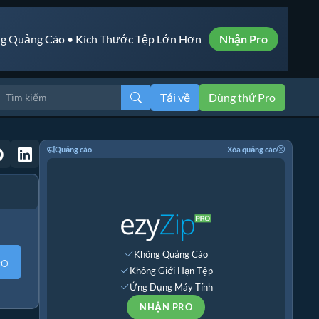
g Quảng Cáo • Kích Thước Tệp Lớn Hơn
Nhận Pro
Tải về
Dùng thử Pro
Quảng cáo
Xóa quảng cáo
Không Quảng Cáo
eo
Không Giới Hạn Tệp
Ứng Dụng Máy Tính
NHẬN PRO