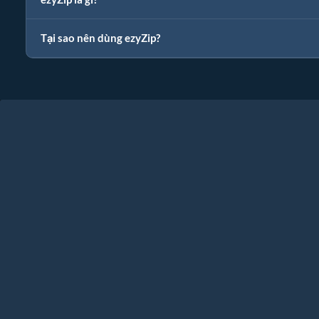
Tại sao nên dùng ezyZip?