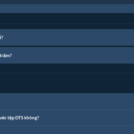
ể?
 trăm?
hước tệp DTS không?