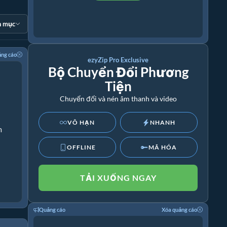
n mục
ảng cáo
ezyZip Pro Exclusive
Bộ Chuyển Đổi Phương
Tiện
Chuyển đổi và nén âm thanh và video
VÔ HẠN
NHANH
m
OFFLINE
MÃ HÓA
TẢI XUỐNG NGAY
Quảng cáo
Xóa quảng cáo