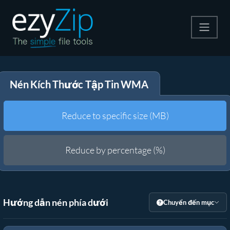
Nén
Nén Kích Thước Tập Tin WMA
Giải nén
Công cụ chuyển đổi
Reduce to specific size (MB)
Công cụ khác
Reduce by percentage (%)
Hướng dẫn nén phía dưới
Chuyển đến mục