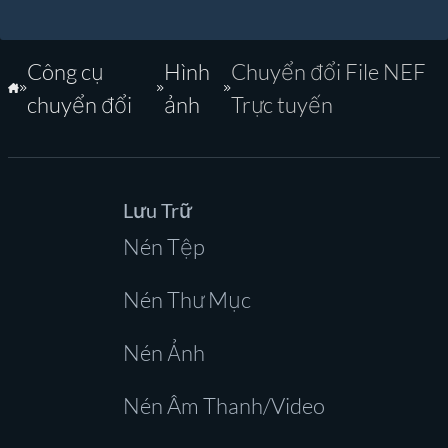
Công cụ
Hình
Chuyển đổi File NEF
Trang Chủ
chuyển đổi
ảnh
Trực tuyến
Lưu Trữ
Nén Tệp
Nén Thư Mục
Nén Ảnh
Nén Âm Thanh/Video