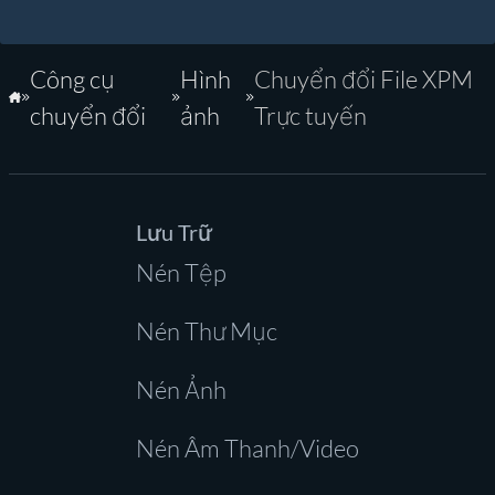
Công cụ
Hình
Chuyển đổi File XPM
Trang Chủ
chuyển đổi
ảnh
Trực tuyến
Lưu Trữ
Nén Tệp
Nén Thư Mục
Nén Ảnh
Nén Âm Thanh/Video