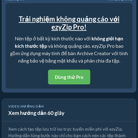
Trải nghiệm không quảng cáo với
ezyZip Pro!
Nén tệp ở bất kỳ kích thước nào với
không giới hạn
kích thước tệp
và không quảng cáo. ezyZip Pro bao
gồm ứng dụng máy tính để bàn Archive Creator với tính
năng bảo vệ bằng mật khẩu và phân chia đa tập.
Dùng thử Pro
Cách tạo tệp lưu trữ iso trực tuyến với ezyZip (miễn phí, không
VIDEO HƯỚNG DẪN
Xem hướng dẫn 60 giây
cần cài đặt)
Xem cách tạo tệp lưu trữ iso trực tuyến miễn phí với ezyZip.
Hướng dẫn từng bước này chỉ cho bạn cách nén các tệp thành