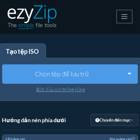
Nén
Tạo tệp ISO
Giải nén
Công cụ chuyển đổi
Togg
Chọn tệp để lưu trữ
Công cụ khác
Bắt đầu với trống rỗng
Hướng dẫn nén phía dưới
Chuyển đến mục
Quảng cáo
Xóa quảng cáo